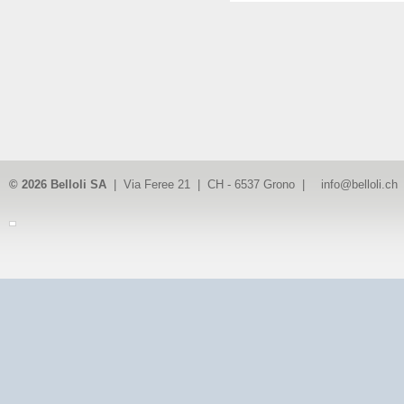
© 2026 Belloli SA
| Via Feree 21 | CH - 6537 Grono |
info@belloli.ch