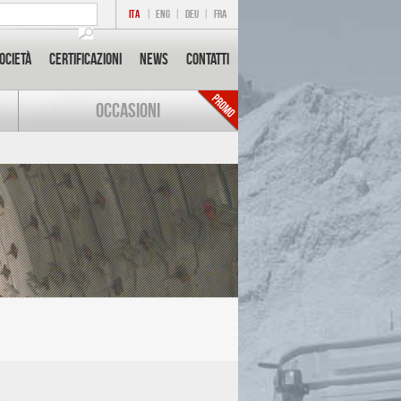
ITA
|
ENG
|
DEU
|
FRA
ocietà
Certificazioni
News
Contatti
OCCASIONI