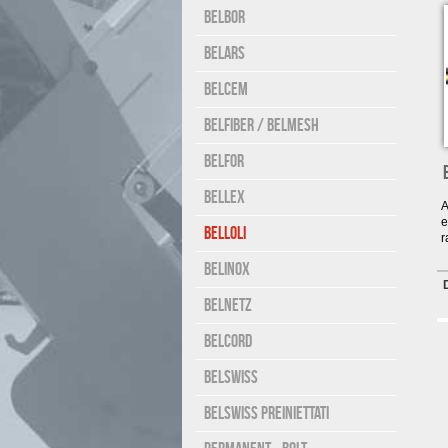
Belbor
Belars
Belcem
Belfiber / Belmesh
Belfor
Bellex
A
e
Belloli
r
Belinox
Belnetz
Belcord
Belswiss
Belswiss preiniettati