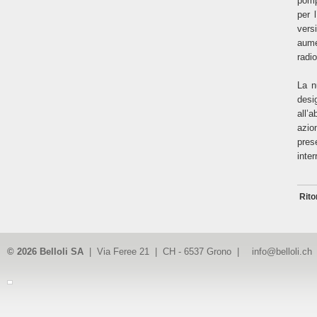
pomp
per 
vers
aume
radi
La n
desi
all’
azio
pres
inte
Rito
© 2026 Belloli SA
| Via Feree 21 | CH - 6537 Grono |
info@belloli.ch