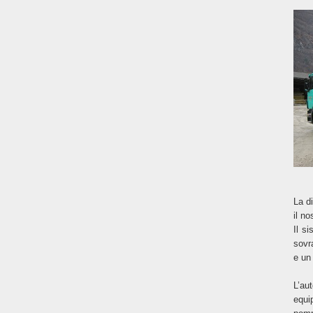
La d
il n
Il s
sovr
e un
L’au
equi