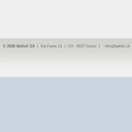
© 2026 Belloli SA
| Via Feree 21 | CH - 6537 Grono |
info@belloli.ch