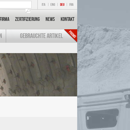
ITA
|
ENG
|
DEU
|
FRA
Firma
Zertifizierung
News
Kontakt
N
GEBRAUCHTE ARTIKEL